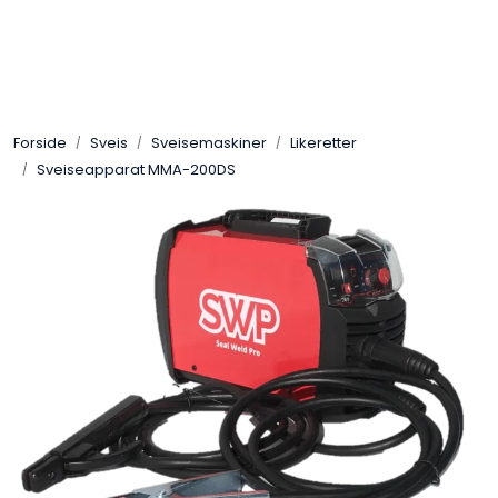
Skip to main content
Sveis
Forside
Sveis
Sveisemaskiner
Likeretter
Pakning
Sveiseapparat MMA-200DS
Gassutstyr
Automasjon
Slitasjeteknikk
Verneutstyr
Industriprodukter