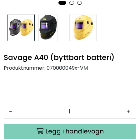
Savage A40 (byttbart batteri)
Produktnummer:
070000049x-VM
-
+
Legg i handlevogn