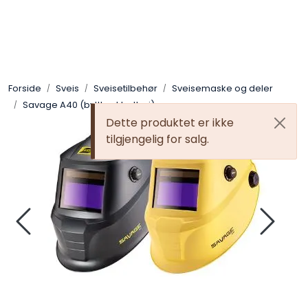
Skip to main content
Sveis
Forside
Sveis
Sveisetilbehør
Sveisemaske og deler
Pakning
Savage A40 (byttbart batteri)
Dette produktet er ikke
Gassutstyr
tilgjengelig for salg.
Automasjon
Slitasjeteknikk
Verneutstyr
Industriprodukter