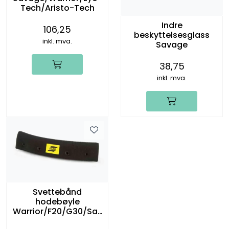
Tech/Aristo-Tech
Indre
106,25
beskyttelsesglass
inkl. mva.
Savage
38,75
inkl. mva.
Svettebånd
hodebøyle
Warrior/F20/G30/Sav
age A40/A41