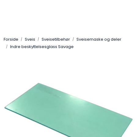
Skip to main content
Sveis
Forside
Sveis
Sveisetilbehør
Sveisemaske og deler
Pakning
Indre beskyttelsesglass Savage
Gassutstyr
Automasjon
Slitasjeteknikk
Verneutstyr
Industriprodukter