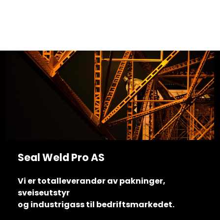
Skip to main content
Sveis
Pakning
Gassutstyr
Automasjon
Slitasjeteknikk
Seal Weld Pro AS
Verneutstyr
Vi er totalleverandør av pakninger,
sveiseutstyr
Industriprodukter
og industrigass til bedriftsmarkedet.