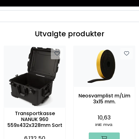
Utvalgte produkter
Neosvamplist m/Lim
3x15 mm.
Transportkasse
10,63
NANUK 960
559x432x328mm Sort
inkl. mva.
6.132,50