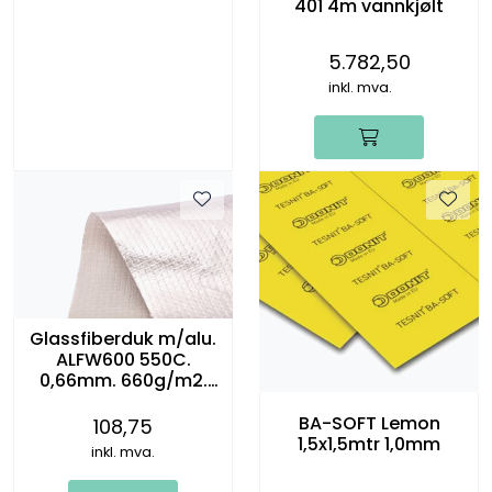
401 4m vannkjølt
5.782,50
inkl. mva.
Glassfiberduk m/alu.
ALFW600 550C.
0,66mm. 660g/m2.
1x50m rull
BA-SOFT Lemon
108,75
1,5x1,5mtr 1,0mm
inkl. mva.