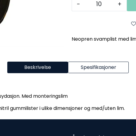
-
+
Neopren svamplist med l
Beskrivelse
Spesifikasjoner
sydasjon. Med monteringslim
itril gummilister i ulike dimensjoner og med/uten lim.