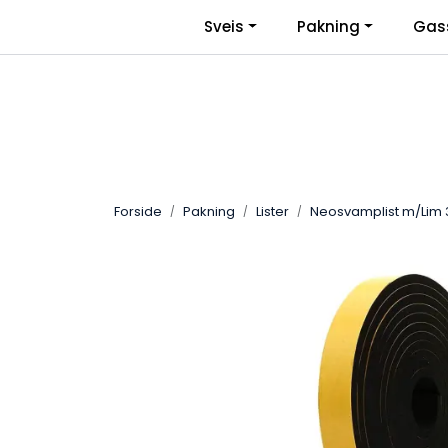
Skip to main content
|
Sveis
Pakning
Gas
Facebook
Bli Bedriftskunde
Forside
Pakning
Lister
Neosvamplist m/Lim 