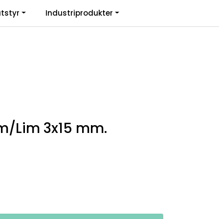
0
tstyr
Industriprodukter
. mva.
Informasjon
Favoritter
Logg inn
m/Lim 3x15 mm.