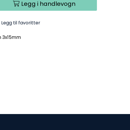
Legg i handlevogn
Legg til favoritter
im 3x15mm