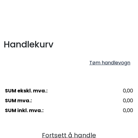
Skip to main content
Sveis
Handlekurv
Pakning
Gassutstyr
Tøm handlevogn
Automasjon
SUM ekskl. mva.:
0,00
Slitasjeteknikk
SUM mva.:
0,00
Verneutstyr
SUM inkl. mva.:
0,00
Industriprodukter
Fortsett å handle