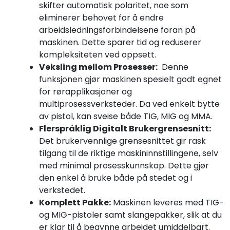
skifter automatisk polaritet, noe som
eliminerer behovet for å endre
arbeidsledningsforbindelsene foran på
maskinen. Dette sparer tid og reduserer
kompleksiteten ved oppsett.
Veksling mellom Prosesser:
Denne
funksjonen gjør maskinen spesielt godt egnet
for rørapplikasjoner og
multiprosessverksteder. Da ved enkelt bytte
av pistol, kan sveise både TIG, MIG og MMA.
Flerspråklig Digitalt Brukergrensesnitt:
Det brukervennlige grensesnittet gir rask
tilgang til de riktige maskininnstillingene, selv
med minimal prosesskunnskap. Dette gjør
den enkel å bruke både på stedet og i
verkstedet.
Komplett Pakke:
Maskinen leveres med TIG-
og MIG-pistoler samt slangepakker, slik at du
er klar til å begynne arbeidet umiddelbart.