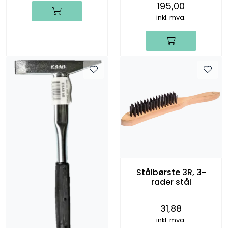
195,00
inkl. mva.
Stålbørste 3R, 3-
rader stål
31,88
inkl. mva.