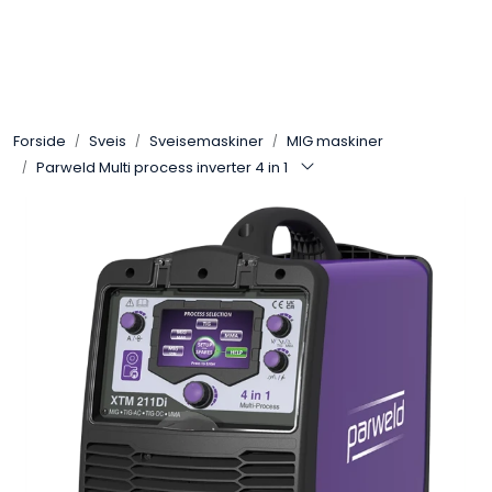
Skip to main content
Sveis
Forside
Sveis
Sveisemaskiner
MIG maskiner
Pakning
Parweld Multi process inverter 4 in 1
Gassutstyr
Automasjon
Slitasjeteknikk
Verneutstyr
Industriprodukter