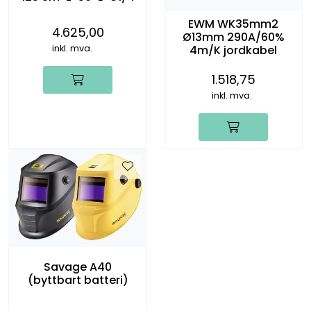
EWM WK35mm2
4.625,00
Ø13mm 290A/60%
4m/K jordkabel
inkl. mva.
1.518,75
inkl. mva.
Savage A40
(byttbart batteri)