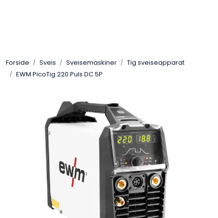
Skip to main content
Sveis
Forside
Sveis
Sveisemaskiner
Tig sveiseapparat
Pakning
EWM PicoTig 220 Puls DC 5P
Gassutstyr
Automasjon
Slitasjeteknikk
Verneutstyr
Industriprodukter