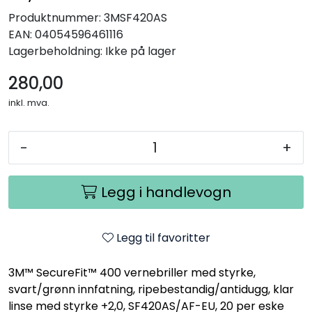
Produktnummer:
3MSF420AS
EAN:
04054596461116
Lagerbeholdning:
Ikke på lager
280,00
inkl. mva.
-
+
Legg i handlevogn
Legg til favoritter
3M™ SecureFit™ 400 vernebriller med styrke,
svart/grønn innfatning, ripebestandig/antidugg, klar
linse med styrke +2,0, SF420AS/AF-EU, 20 per eske