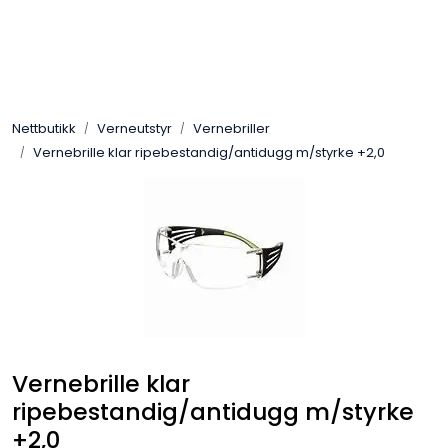
Skip to main content
Sveis
Nettbutikk
Verneutstyr
Vernebriller
Pakning
Vernebrille klar ripebestandig/antidugg m/styrke +2,0
Gassutstyr
Automasjon
Slitasjeteknikk
Verneutstyr
Vernebrille klar
ripebestandig/antidugg m/styrke
Industriprodukter
+2,0