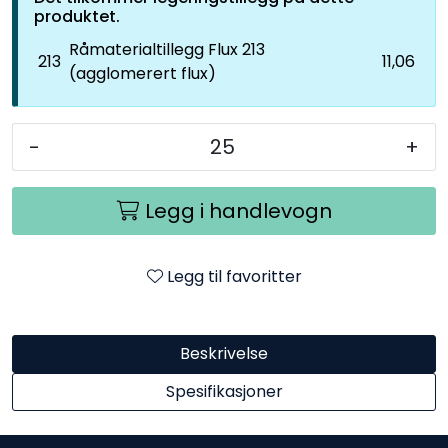
produktet.
Råmaterialtillegg Flux 213
213
11,06
(agglomerert flux)
-
+
Legg i handlevogn
Legg til favoritter
Beskrivelse
Spesifikasjoner