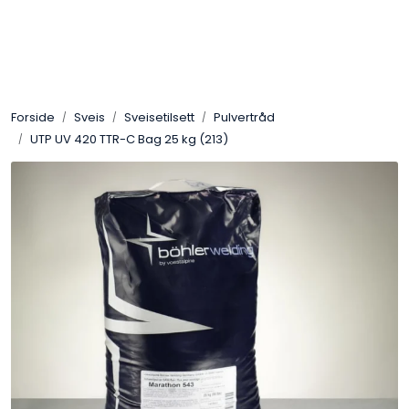
Skip to main content
Sveis
Forside
Sveis
Sveisetilsett
Pulvertråd
Pakning
UTP UV 420 TTR-C Bag 25 kg (213)
Gassutstyr
Automasjon
Slitasjeteknikk
Verneutstyr
Industriprodukter