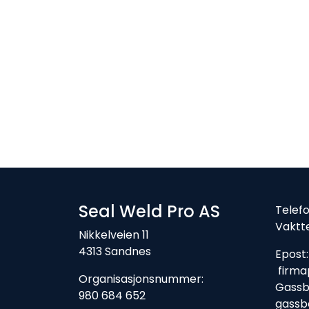
Seal Weld Pro AS
Tele
Vaktt
Nikkelveien 11
4313 Sandnes
Ep
firma
Organisasjonsnummer:
Gassbe
980 684 652
gassb