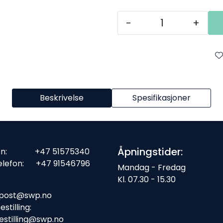
-
+
Beskrivelse
Spesifikasjoner
Åpningstider:
fon: +47 51575340
elefon: +47 91546796
Mandag - Fredag
Kl. 07.30 - 15.30
ost:
post@swp.no
stilling:
estilling@swp.no