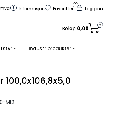
0
. mva.
Informasjon
Favoritter
Logg inn
0
Beløp
0,00
tstyr
Industriprodukter
r 100,0x106,8x5,0
0-M12