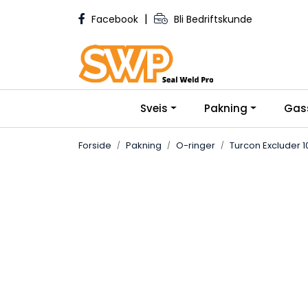
Skip to main content
|
Facebook
Bli Bedriftskunde
Sveis
Pakning
Gas
Forside
Pakning
O-ringer
Turcon Excluder 1