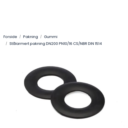
Skip to main content
Sveis
Forside
Pakning
Gummi
Pakning
Stålarmert pakning DN200 PN10/16 CS/NBR DIN 1514
Gassutstyr
Automasjon
Slitasjeteknikk
Verneutstyr
Industriprodukter