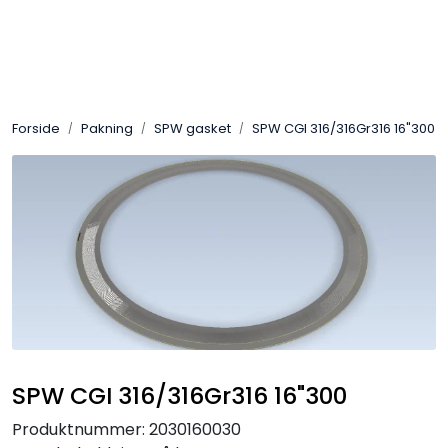
Skip to main content
Sveis
Forside
Pakning
SPW gasket
SPW CGI 316/316Gr316 16"300
Pakning
Gassutstyr
Automasjon
Slitasjeteknikk
Verneutstyr
SPW CGI 316/316Gr316 16"300
Industriprodukter
Produktnummer:
2030160030