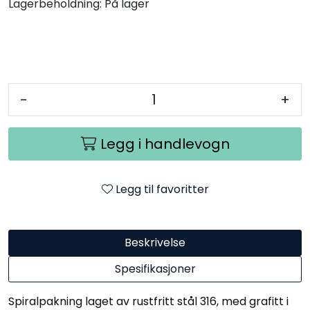
Lagerbeholdning:
På lager
-
+
Legg i handlevogn
Legg til favoritter
Beskrivelse
Spesifikasjoner
Spiralpakning laget av rustfritt st
å
l 316, med grafitt i