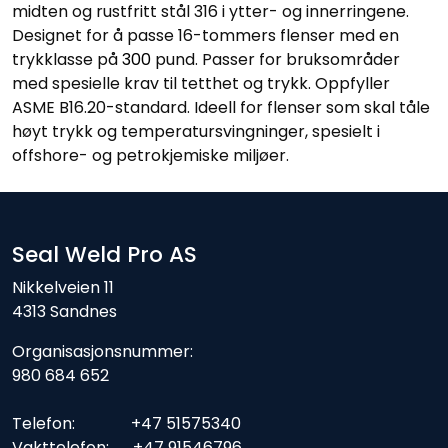
midten og rustfritt st
å
l 316 i ytter- og innerringene.
Designet for
å
passe 1
6
-tommers flenser med en
trykklasse p
å
300
pund. Passer for bruksomr
å
der
med spesielle krav til tetthet og trykk. Oppfyller
ASME B16.20-standard. Ideell for flenser som skal t
å
le
h
ø
yt trykk og temperatursvingninger, spesielt i
offshore- og petrokjemiske milj
ø
er.
Seal Weld Pro AS
Nikkelveien 11
4313 Sandnes
Organisasjonsnummer:
980 684 652
Telefon: +47 51575340
Vakttelefon: +47 91546796