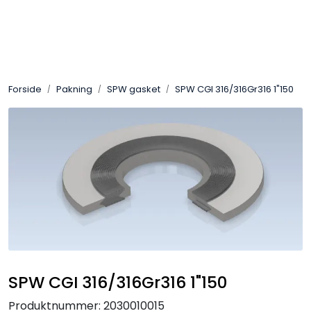
Skip to main content
Sveis
Forside
Pakning
SPW gasket
SPW CGI 316/316Gr316 1"150
Pakning
Gassutstyr
Automasjon
Slitasjeteknikk
Verneutstyr
SPW CGI 316/316Gr316 1"150
Industriprodukter
Produktnummer:
2030010015