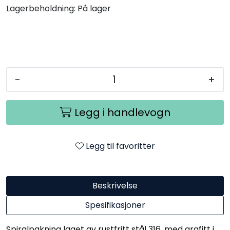
Lagerbeholdning:
På lager
-
+
Legg i handlevogn
Legg til favoritter
Beskrivelse
Spesifikasjoner
Spiralpakning laget av rustfritt stål 316, med grafitt i