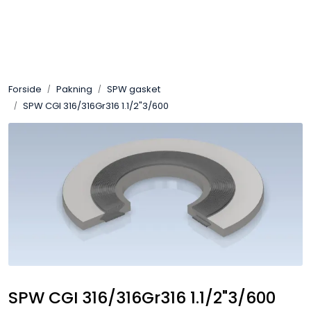
Skip to main content
Sveis
Forside
Pakning
SPW gasket
Pakning
SPW CGI 316/316Gr316 1.1/2"3/600
Gassutstyr
Automasjon
Slitasjeteknikk
Verneutstyr
Industriprodukter
SPW CGI 316/316Gr316 1.1/2"3/600