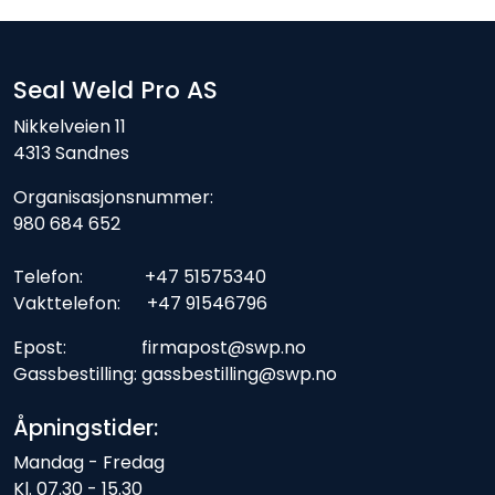
Seal Weld Pro AS
Nikkelveien 11
4313 Sandnes
Organisasjonsnummer:
980 684 652
Telefon: +47 51575340
Vakttelefon: +47 91546796
Epost: firmapost@swp.no
Gassbestilling: gassbestilling@swp.no
Åpningstider:
Mandag - Fredag
Kl. 07.30 - 15.30