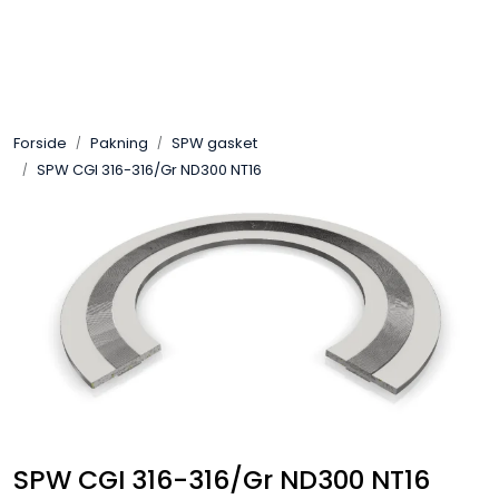
Skip to main content
Sveis
Forside
Pakning
SPW gasket
Pakning
SPW CGI 316-316/Gr ND300 NT16
Gassutstyr
Automasjon
Slitasjeteknikk
Verneutstyr
Industriprodukter
SPW CGI 316-316/Gr ND300 NT16