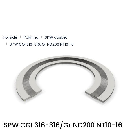
Skip to main content
Sveis
Forside
Pakning
SPW gasket
Pakning
SPW CGI 316-316/Gr ND200 NT10-16
Gassutstyr
Automasjon
Slitasjeteknikk
Verneutstyr
Industriprodukter
SPW CGI 316-316/Gr ND200 NT10-16