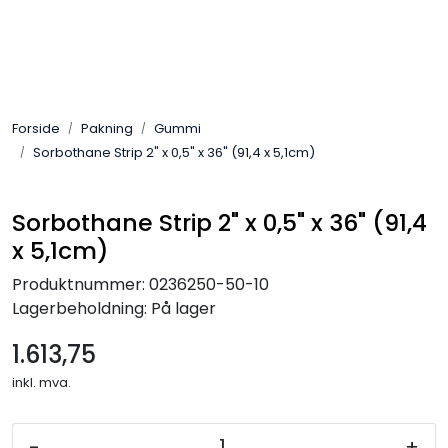
Skip to main content
Sveis
Forside
Pakning
Gummi
Pakning
Sorbothane Strip 2" x 0,5" x 36" (91,4 x 5,1cm)
Gassutstyr
Sorbothane Strip 2" x 0,5" x 36" (91,4
x 5,1cm)
Automasjon
Produktnummer:
0236250-50-10
Slitasjeteknikk
Lagerbeholdning:
På lager
1.613,75
Verneutstyr
inkl. mva.
Industriprodukter
-
+