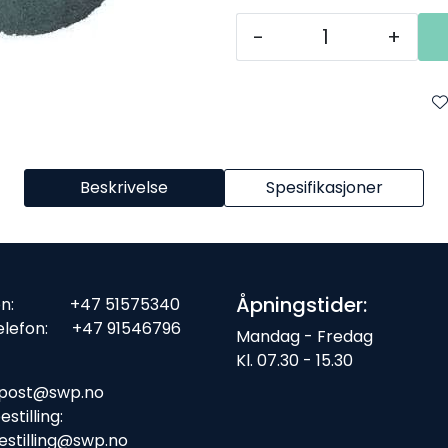
-
+
Beskrivelse
Spesifikasjoner
Åpningstider:
fon: +47 51575340
elefon: +47 91546796
Mandag - Fredag
Kl. 07.30 - 15.30
ost:
post@swp.no
stilling:
estilling@swp.no