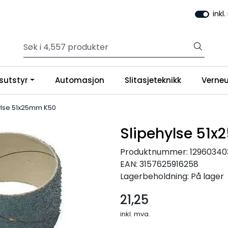
inkl
sutstyr
Automasjon
Slitasjeteknikk
Verneu
ylse 51x25mm K50
Slipehylse 51
Produktnummer:
12960340
EAN:
3157625916258
Lagerbeholdning:
På lager
21,25
inkl. mva.