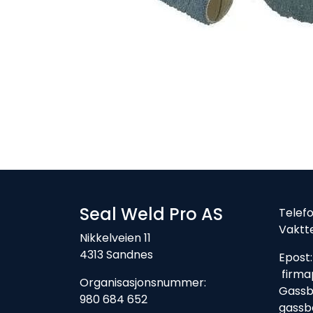
Seal Weld Pro AS
Tele
Vaktt
Nikkelveien 11
4313 Sandnes
Ep
firma
Organisasjonsnummer:
Gassbe
980 684 652
gassb