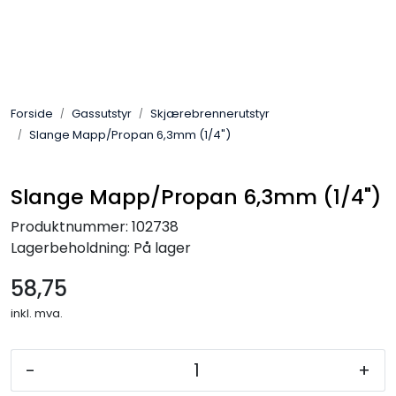
Skip to main content
Sveis
Forside
Gassutstyr
Skjærebrennerutstyr
Pakning
Slange Mapp/Propan 6,3mm (1/4")
Gassutstyr
Slange Mapp/Propan 6,3mm (1/4")
Automasjon
Produktnummer:
102738
Lagerbeholdning:
På lager
Slitasjeteknikk
58,75
inkl. mva.
Verneutstyr
Industriprodukter
-
+