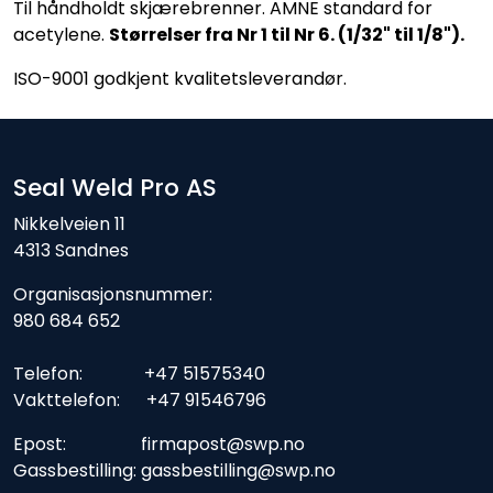
Til håndholdt skjærebrenner. AMNE standard for
acetylene.
Størrelser fra Nr 1 til Nr 6. (1/32" til 1/8").
ISO-9001 godkjent kvalitetsleverandør.
Seal Weld Pro AS
Nikkelveien 11
4313 Sandnes
Organisasjonsnummer:
980 684 652
Telefon: +47 51575340
Vakttelefon: +47 91546796
Epost: firmapost@swp.no
Gassbestilling: gassbestilling@swp.no