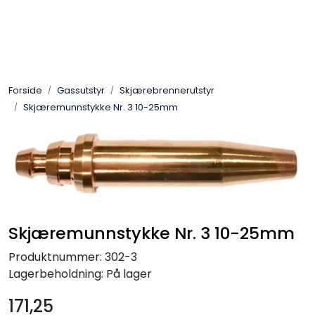
Skip to main content
Sveis
Forside
Gassutstyr
Skjærebrennerutstyr
Pakning
Skjæremunnstykke Nr. 3 10-25mm
Gassutstyr
Automasjon
Slitasjeteknikk
Skjæremunnstykke Nr. 3 10-25mm
Verneutstyr
Produktnummer:
302-3
Lagerbeholdning:
På lager
Industriprodukter
171,25