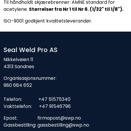
Til håndholdt skjærebrenner. AMNE standard for
acetylene.
Størrelser fra Nr 1 til Nr 6. (1/32" til 1/8").
ISO-9001 godkjent kvalitetsleverandør.
Seal Weld Pro AS
Nikkelveien 11
4313 Sandnes
Organisasjonsnummer:
980 684 652
Telefon: +47 51575340
Vakttelefon: +47 91546796
Epost: firmapost@swp.no
Gassbestilling: gassbestilling@swp.no