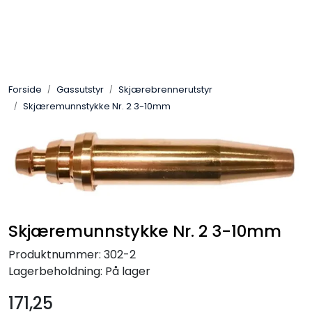
Skip to main content
Sveis
Forside
Gassutstyr
Skjærebrennerutstyr
Pakning
Skjæremunnstykke Nr. 2 3-10mm
Gassutstyr
Automasjon
Slitasjeteknikk
Skjæremunnstykke Nr. 2 3-10mm
Verneutstyr
Produktnummer:
302-2
Lagerbeholdning:
På lager
Industriprodukter
171,25