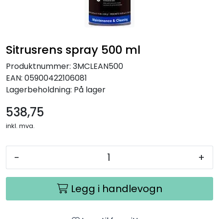
Sitrusrens spray 500 ml
Produktnummer:
3MCLEAN500
EAN:
05900422106081
Lagerbeholdning:
På lager
538,75
inkl. mva.
-
+
Legg i handlevogn