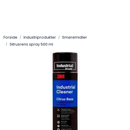
Skip to main content
Sveis
Forside
Industriprodukter
Smøremidler
Pakning
Sitrusrens spray 500 ml
Gassutstyr
Automasjon
Slitasjeteknikk
Verneutstyr
Industriprodukter