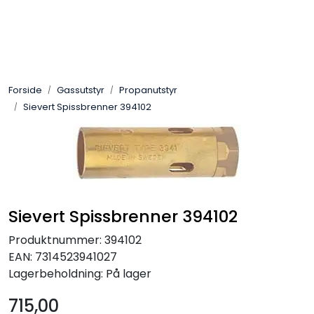
Skip to main content
Sveis
Forside
Gassutstyr
Propanutstyr
Pakning
Sievert Spissbrenner 394102
Gassutstyr
Automasjon
Slitasjeteknikk
Sievert Spissbrenner 394102
Produktnummer:
394102
Verneutstyr
EAN:
7314523941027
Lagerbeholdning:
På lager
Industriprodukter
715,00