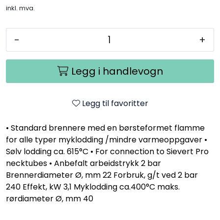
inkl. mva.
-
+
Legg i handlevogn
Legg til favoritter
• Standard brennere med en børsteformet flamme
for alle typer myklodding /mindre varmeoppgaver •
Sølv lodding ca. 615°C • For connection to Sievert Pro
necktubes • Anbefalt arbeidstrykk 2 bar
Brennerdiameter Ø, mm 22 Forbruk, g/t ved 2 bar
240 Effekt, kW 3,1 Myklodding ca.400°C maks.
rørdiameter Ø, mm 40