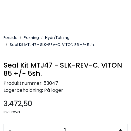
Skip to main content
Sveis
Forside
Pakning
Hydr/Tetning
Pakning
Seal Kit MTJ47 - SLK-REV-C. VITON 85 +/- 5sh.
Gassutstyr
Seal Kit MTJ47 - SLK-REV-C. VITON
85 +/- 5sh.
Automasjon
Produktnummer:
53047
Slitasjeteknikk
Lagerbeholdning:
På lager
3.472,50
Verneutstyr
inkl. mva.
Industriprodukter
-
+