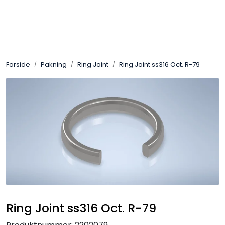
Skip to main content
Sveis
Forside
Pakning
Ring Joint
Ring Joint ss316 Oct. R-79
Pakning
Gassutstyr
Automasjon
Slitasjeteknikk
Verneutstyr
Ring Joint ss316 Oct. R-79
Industriprodukter