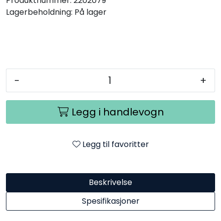
Produktnummer:
2202079
Lagerbeholdning:
På lager
-
+
Legg i handlevogn
Legg til favoritter
Beskrivelse
Spesifikasjoner