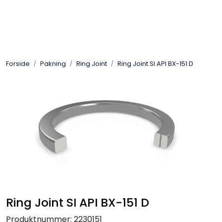
Skip to main content
Sveis
Forside
Pakning
Ring Joint
Ring Joint SI API BX-151 D
Pakning
Gassutstyr
Automasjon
Slitasjeteknikk
Verneutstyr
Ring Joint SI API BX-151 D
Industriprodukter
Produktnummer:
2230151