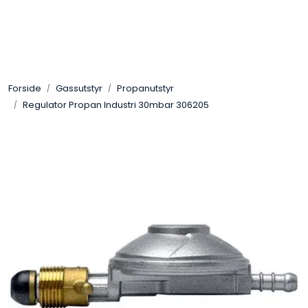
Skip to main content
Sveis
Forside
Gassutstyr
Propanutstyr
Pakning
Regulator Propan Industri 30mbar 306205
Gassutstyr
Automasjon
Slitasjeteknikk
Verneutstyr
Industriprodukter