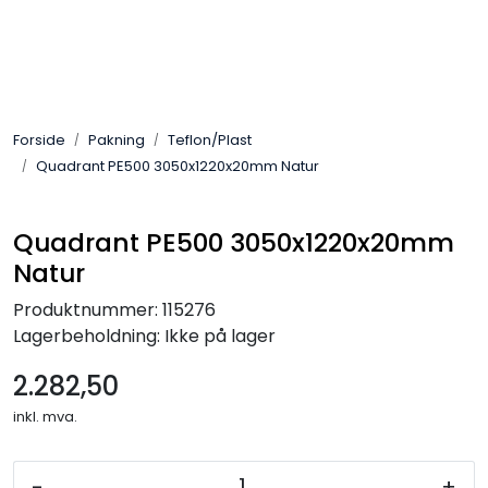
Skip to main content
Sveis
Forside
Pakning
Teflon/Plast
Pakning
Quadrant PE500 3050x1220x20mm Natur
Gassutstyr
Quadrant PE500 3050x1220x20mm
Natur
Automasjon
Produktnummer:
115276
Slitasjeteknikk
Lagerbeholdning:
Ikke på lager
2.282,50
Verneutstyr
inkl. mva.
Industriprodukter
-
+