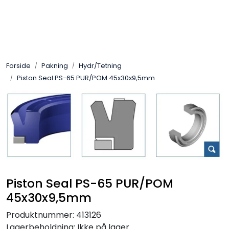
Skip to main content
Sveis
Forside
Pakning
Hydr/Tetning
Pakning
Piston Seal PS-65 PUR/POM 45x30x9,5mm
Gassutstyr
Automasjon
Slitasjeteknikk
Piston Seal PS-65 PUR/POM
Verneutstyr
45x30x9,5mm
Industriprodukter
Produktnummer:
413126
Lagerbeholdning:
Ikke på lager