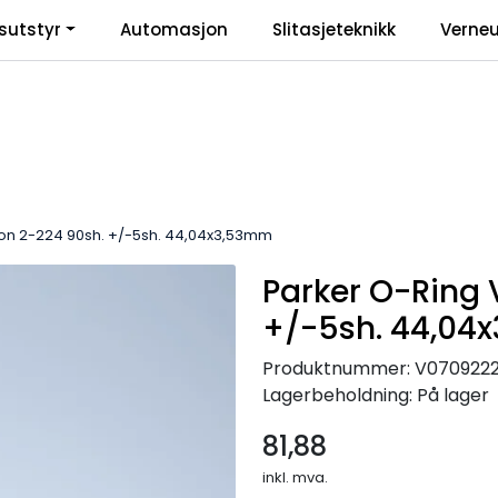
sutstyr
Automasjon
Slitasjeteknikk
Verneu
inkl
ton 2-224 90sh. +/-5sh. 44,04x3,53mm
Parker O-Ring 
+/-5sh. 44,04
Produktnummer:
V070922
Lagerbeholdning:
På lager
81,88
inkl. mva.