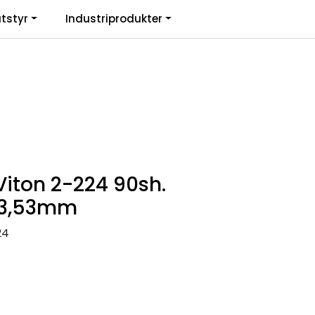
0
tstyr
Industriprodukter
. mva.
Informasjon
Favoritter
Logg inn
Viton 2-224 90sh.
x3,53mm
24