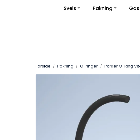
Skip to main content
|
Sveis
Pakning
Gas
Facebook
Bli Bedriftskunde
Forside
Pakning
O-ringer
Parker O-Ring Vi