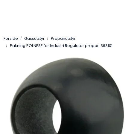
Skip to main content
Sveis
Forside
Gassutstyr
Propanutstyr
Pakning
Pakning POLNESE for Industri Regulator propan 363101
Gassutstyr
Automasjon
Slitasjeteknikk
Verneutstyr
Industriprodukter