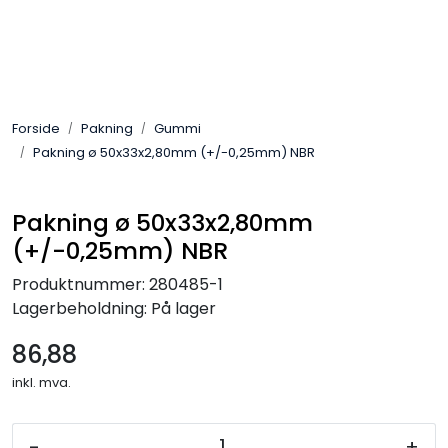
Skip to main content
Sveis
Forside
Pakning
Gummi
Pakning
Pakning ø 50x33x2,80mm (+/-0,25mm) NBR
Gassutstyr
Pakning ø 50x33x2,80mm
(+/-0,25mm) NBR
Automasjon
Produktnummer:
280485-1
Slitasjeteknikk
Lagerbeholdning:
På lager
86,88
Verneutstyr
inkl. mva.
Industriprodukter
-
+