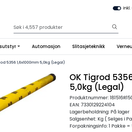
inkl
sutstyr
Automasjon
Slitasjeteknikk
Verneu
rod 5356 1,6x1000mm 5,0kg (Legal)
OK Tigrod 535
5,0kg (Legal)
Produktnummer:
181516R15
EAN:
7330129224104
Lagerbeholdning:
På lager
Salgsenhet: Kg
( Selges i P
Forpakningsinfo: 1 Pakke =