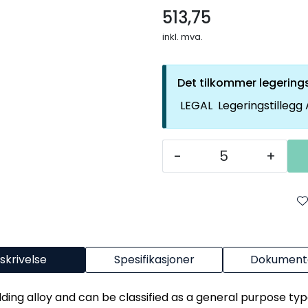
513,75
inkl. mva.
Det tilkommer legerings
LEGAL
Legeringstillegg
-
+
skrivelse
Spesifikasjoner
Dokumenta
ing alloy and can be classified as a general purpose type f