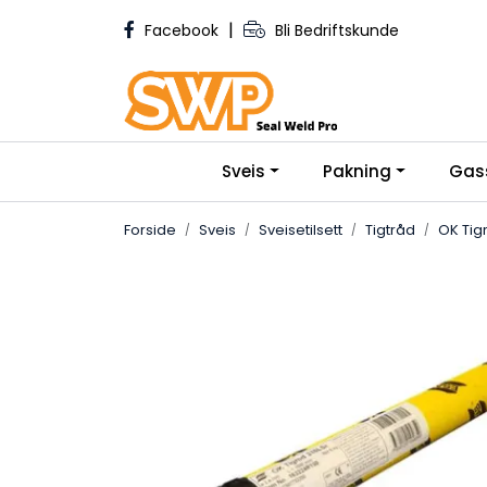
Skip to main content
|
Facebook
Bli Bedriftskunde
Sveis
Pakning
Gas
Forside
Sveis
Sveisetilsett
Tigtråd
OK Tig