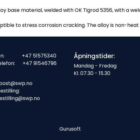
lloy base material, welded with OK Tigrod 5356, with a w
tible to stress corrosion cracking. The alloy is non-heat
Åpningstider:
fon: +47 51575340
elefon: +47 91546796
Mandag - Fredag
Kl. 07.30 - 15.30
ost:
post@swp.no
stilling:
estilling@swp.no
Gurusoft