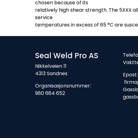
chosen because of its
relatively high shear strength. The 5XXX a
service
temperatures in excess of 65 °C are suscep
Seal Weld Pro AS
Tele
Vaktt
Nikkelveien 11
4313 Sandnes
Ep
firma
Organisasjonsnummer:
Gassbe
980 684 652
gassb