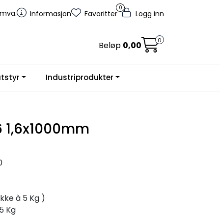
0
. mva.
Informasjon
Favoritter
Logg inn
0
Beløp
0,00
tstyr
Industriprodukter
6 1,6x1000mm
0
akke à 5 Kg )
 5 Kg