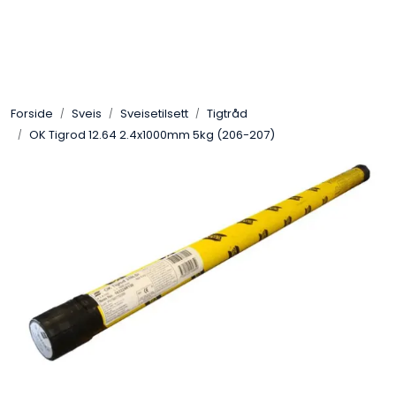
Skip to main content
Sveis
Forside
Sveis
Sveisetilsett
Tigtråd
Pakning
OK Tigrod 12.64 2.4x1000mm 5kg (206-207)
Gassutstyr
Automasjon
Slitasjeteknikk
Verneutstyr
Industriprodukter