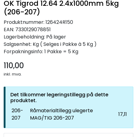
OK Tigrod 12.64 2.4x1000mm 5kg
(206-207)
Produktnummer:
126424R150
EAN:
7330129078851
Lagerbeholdning:
På lager
Salgsenhet: Kg
( Selges i Pakke à 5 Kg )
Forpakningsinfo: 1 Pakke = 5 Kg
110,00
inkl. mva.
Det tilkommer legeringstillegg på dette
produktet.
206-
Råmaterialtillegg ulegerte
17,11
207
MAG/TIG 206-207