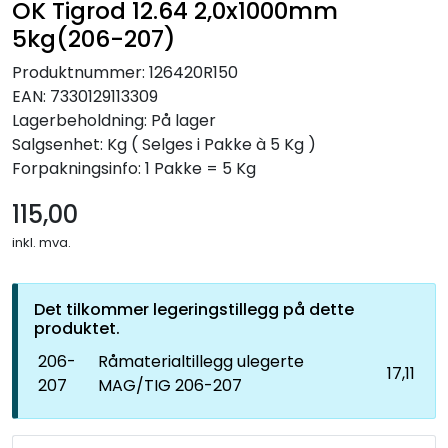
OK Tigrod 12.64 2,0x1000mm
5kg(206-207)
Produktnummer:
126420R150
EAN:
7330129113309
Lagerbeholdning:
På lager
Salgsenhet: Kg
( Selges i Pakke à 5 Kg )
Forpakningsinfo: 1 Pakke = 5 Kg
115,00
inkl. mva.
Det tilkommer legeringstillegg på dette
produktet.
206-
Råmaterialtillegg ulegerte
17,11
207
MAG/TIG 206-207