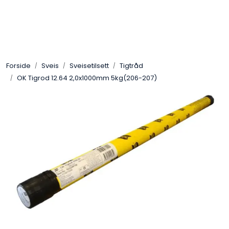
Skip to main content
Sveis
Forside
Sveis
Sveisetilsett
Tigtråd
Pakning
OK Tigrod 12.64 2,0x1000mm 5kg(206-207)
Gassutstyr
Automasjon
Slitasjeteknikk
Verneutstyr
Industriprodukter