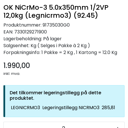
OK NiCrMo-3 5.0x350mm 1/2VP
12,0kg (Legnicrmo3) (92.45)
Produktnummer:
91735030G0
EAN:
7330129271900
Lagerbeholdning:
På lager
Salgsenhet: Kg
( Selges i Pakke à 2 Kg )
Forpakningsinfo: 1 Pakke = 2 Kg , 1 Kartong = 12.0 Kg
1.990,00
inkl. mva.
Det tilkommer legeringstillegg på dette
produktet.
LEGNICRMO3
Legeringstillegg NICRMO3
285,81