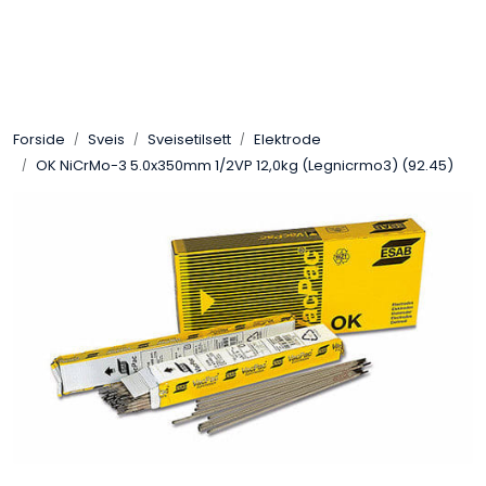
Skip to main content
Sveis
Forside
Sveis
Sveisetilsett
Elektrode
Pakning
OK NiCrMo-3 5.0x350mm 1/2VP 12,0kg (Legnicrmo3) (92.45)
Gassutstyr
Automasjon
Slitasjeteknikk
Verneutstyr
Industriprodukter