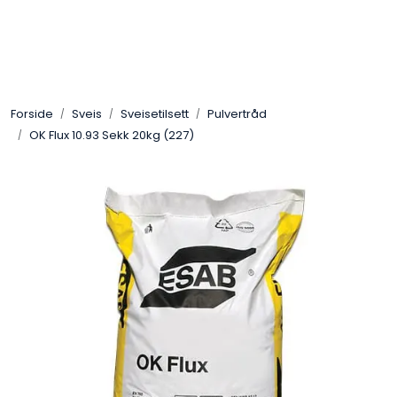
Skip to main content
Sveis
Forside
Sveis
Sveisetilsett
Pulvertråd
Pakning
OK Flux 10.93 Sekk 20kg (227)
Gassutstyr
Automasjon
Slitasjeteknikk
Verneutstyr
Industriprodukter