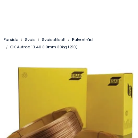
Skip to main content
Sveis
Forside
Sveis
Sveisetilsett
Pulvertråd
Pakning
OK Autrod 13.40 3.0mm 30kg (210)
Gassutstyr
Automasjon
Slitasjeteknikk
Verneutstyr
Industriprodukter