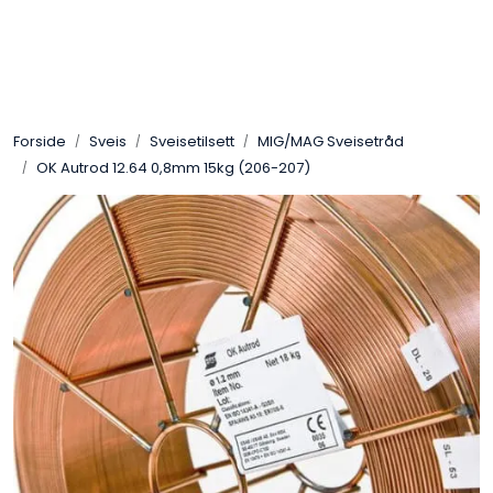
Skip to main content
Sveis
Forside
Sveis
Sveisetilsett
MIG/MAG Sveisetråd
Pakning
OK Autrod 12.64 0,8mm 15kg (206-207)
Gassutstyr
Automasjon
Slitasjeteknikk
Verneutstyr
Industriprodukter