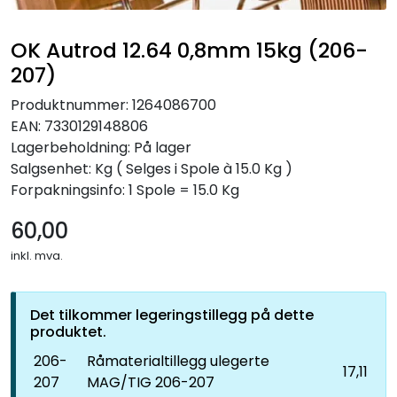
OK Autrod 12.64 0,8mm 15kg (206-
207)
Produktnummer:
1264086700
EAN:
7330129148806
Lagerbeholdning:
På lager
Salgsenhet: Kg
( Selges i Spole à 15.0 Kg )
Forpakningsinfo: 1 Spole = 15.0 Kg
60,00
inkl. mva.
Det tilkommer legeringstillegg på dette
produktet.
206-
Råmaterialtillegg ulegerte
17,11
207
MAG/TIG 206-207