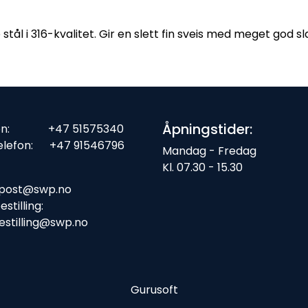
 stål i 316-kvalitet. Gir en slett fin sveis med meget god s
Åpningstider:
fon: +47 51575340
elefon: +47 91546796
Mandag - Fredag
Kl. 07.30 - 15.30
ost:
post@swp.no
stilling:
estilling@swp.no
Gurusoft