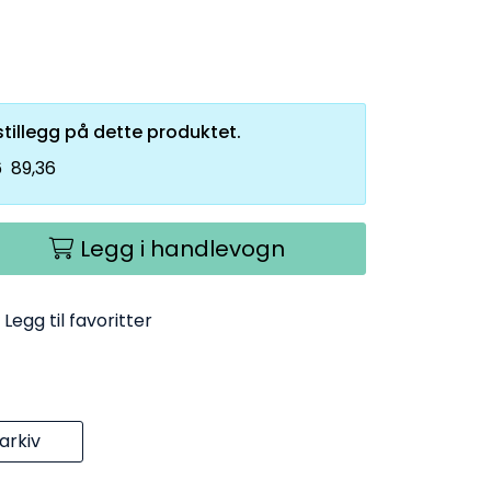
tillegg på dette produktet.
6
89,36
Legg i handlevogn
Legg til favoritter
rkiv