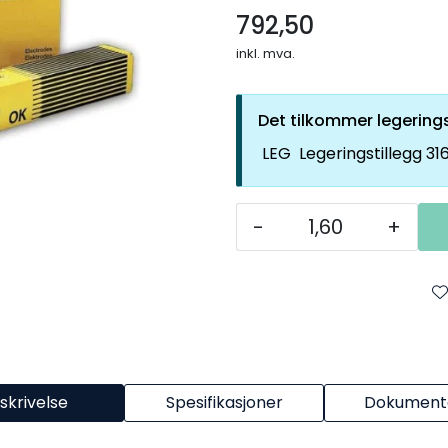
792,50
inkl. mva.
Det tilkommer legerings
LEG
Legeringstillegg 31
-
+
skrivelse
Spesifikasjoner
Dokumenta