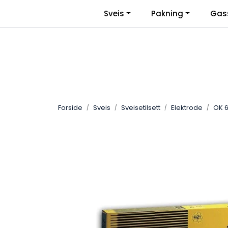
Skip to main content
|
Sveis
Pakning
Gas
Facebook
Bli Bedriftskunde
Forside
Sveis
Sveisetilsett
Elektrode
OK 6