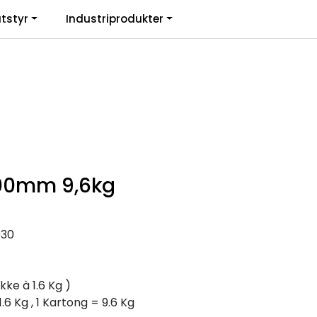
0
tstyr
Industriprodukter
. mva.
Informasjon
Favoritter
Logg inn
300mm 9,6kg
030
kke à 1.6 Kg )
.6 Kg , 1 Kartong = 9.6 Kg