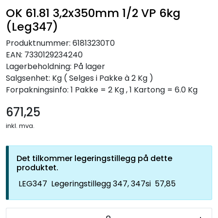
OK 61.81 3,2x350mm 1/2 VP 6kg
(Leg347)
Produktnummer:
61813230T0
EAN:
7330129234240
Lagerbeholdning:
På lager
Salgsenhet: Kg
( Selges i Pakke à 2 Kg )
Forpakningsinfo: 1 Pakke = 2 Kg , 1 Kartong = 6.0 Kg
671,25
inkl. mva.
Det tilkommer legeringstillegg på dette
produktet.
LEG347
Legeringstillegg 347, 347si
57,85