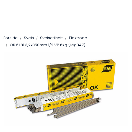
Skip to main content
Sveis
Forside
Sveis
Sveisetilsett
Elektrode
Pakning
OK 61.81 3,2x350mm 1/2 VP 6kg (Leg347)
Gassutstyr
Automasjon
Slitasjeteknikk
Verneutstyr
Industriprodukter