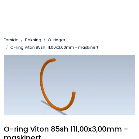
Skip to main content
Sveis
Forside
Pakning
O-ringer
Pakning
O-ring Viton 85sh 111,00x3,00mm - maskinert
Gassutstyr
Automasjon
Slitasjeteknikk
Verneutstyr
O-ring Viton 85sh 111,00x3,00mm -
Industriprodukter
maskinert