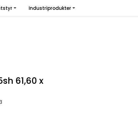
0
tstyr
Industriprodukter
. mva.
Informasjon
Favoritter
Logg inn
sh 61,60 x
3