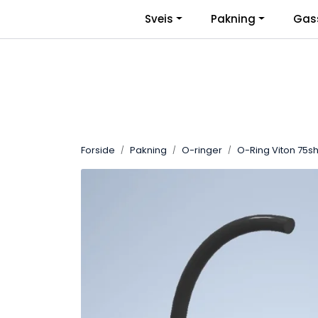
Skip to main content
|
Sveis
Pakning
Gas
Facebook
Bli Bedriftskunde
Forside
Pakning
O-ringer
O-Ring Viton 75sh