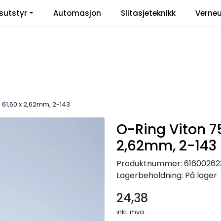
sutstyr
Automasjon
Slitasjeteknikk
Verneu
inkl
 61,60 x 2,62mm, 2-143
O-Ring Viton 75
2,62mm, 2-143
Produktnummer:
61600262
Lagerbeholdning:
På lager
24,38
inkl. mva.