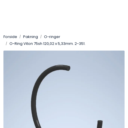
Skip to main content
Sveis
Forside
Pakning
O-ringer
Pakning
O-Ring Viton 75sh 120,02 x 5,33mm. 2-351.
Gassutstyr
Automasjon
Slitasjeteknikk
Verneutstyr
Industriprodukter