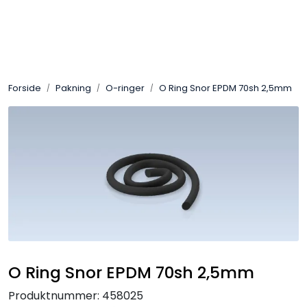
Skip to main content
Sveis
Forside
Pakning
O-ringer
O Ring Snor EPDM 70sh 2,5mm
Pakning
Gassutstyr
Automasjon
Slitasjeteknikk
Verneutstyr
O Ring Snor EPDM 70sh 2,5mm
Industriprodukter
Produktnummer:
458025