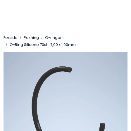
Skip to main content
Sveis
Forside
Pakning
O-ringer
Pakning
O-Ring Silicone 70sh. 7,00 x 1,00mm
Gassutstyr
Automasjon
Slitasjeteknikk
Verneutstyr
Industriprodukter