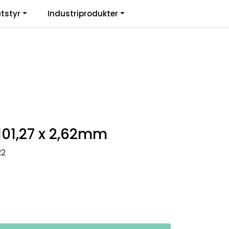
0
tstyr
Industriprodukter
. mva.
Informasjon
Favoritter
Logg inn
01,27 x 2,62mm
22