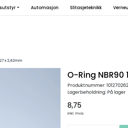
sutstyr
Automasjon
Slitasjeteknikk
Verneu
inkl
,27 x 2,62mm
O-Ring NBR90 1
Produktnummer:
10127026
Lagerbeholdning:
På lager
8,75
inkl. mva.