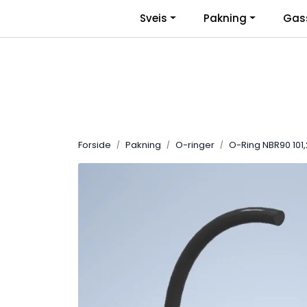
Skip to main content
|
Sveis
Pakning
Gas
Facebook
Bli Bedriftskunde
Forside
Pakning
O-ringer
O-Ring NBR90 101