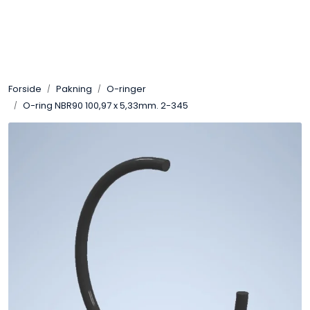
Skip to main content
Sveis
Forside
Pakning
O-ringer
Pakning
O-ring NBR90 100,97 x 5,33mm. 2-345
Gassutstyr
Automasjon
Slitasjeteknikk
Verneutstyr
Industriprodukter