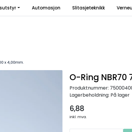
sutstyr
Automasjon
Slitasjeteknikk
Verneu
inkl
00 x 4,00mm.
O-Ring NBR70 
Produktnummer:
7500040
Lagerbeholdning:
På lager
6,88
inkl. mva.