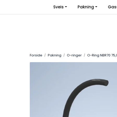
Skip to main content
|
Sveis
Pakning
Gas
Facebook
Bli Bedriftskunde
Forside
Pakning
O-ringer
O-Ring NBR70 75,