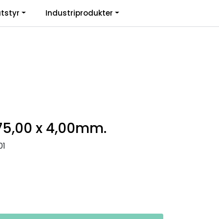
0
tstyr
Industriprodukter
. mva.
Informasjon
Favoritter
Logg inn
75,00 x 4,00mm.
01